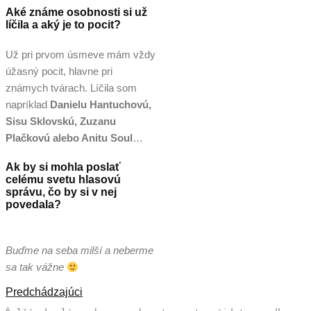
Aké známe osobnosti si už
líčila a aký je to pocit?
Už pri prvom úsmeve mám vždy
úžasný pocit, hlavne pri
známych tvárach. Líčila som
napríklad
Danielu Hantuchovú,
Sisu Sklovskú, Zuzanu
Plačkovú alebo Anitu Soul
…
Ak by si mohla poslať
celému svetu hlasovú
správu, čo by si v nej
povedala?
Buďme na seba milší a neberme
sa tak vážne
Predchádzajúci