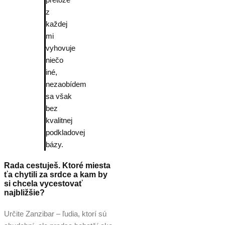
z
každej
mi
vyhovuje
niečo
iné,
nezaobídem
sa však
bez
kvalitnej
podkladovej
bázy.
Rada cestuješ. Ktoré miesta
ťa chytili za srdce a kam by
si chcela vycestovať
najbližšie?
Určite Zanzibar – ľudia, ktorí sú