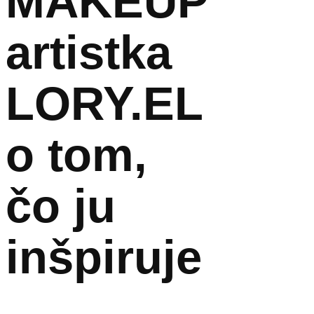
MAKEUP
artistka
LORY.EL
o tom,
čo ju
inšpiruje