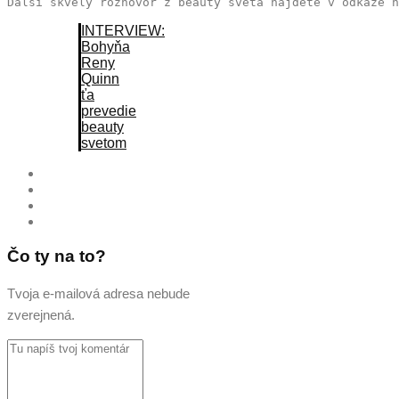
Ďalší skvelý rozhovor z beauty sveta nájdete v odkaze n
INTERVIEW:
Bohyňa
Reny
Quinn
ťa
prevedie
beauty
svetom
Čo ty na to?
Tvoja e-mailová adresa nebude
zverejnená.