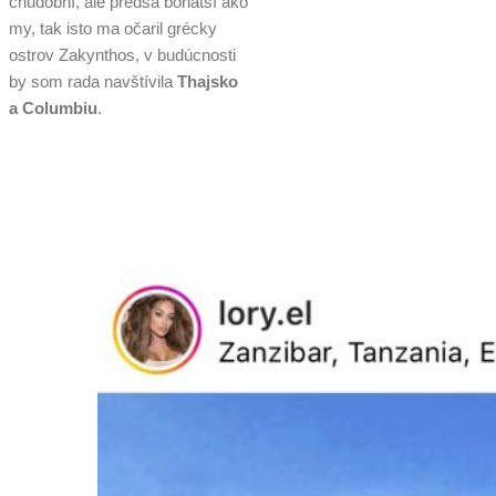
chudobní, ale predsa bohatší ako
my, tak isto ma očaril grécky
ostrov Zakynthos, v budúcnosti
by som rada navštívila
Thajsko
a Columbiu
.