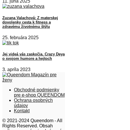
11. júna 2025
Zuzana Valachová: Z materskej
dovolenky cesta k fitness a
zdravému životnému štýlu
25. februára 2025
Jej videá vás zaskočia. Crazy Deya
o svojom humore a hejtoch
3. apríla 2023
Obchodné podmienky
pre e-shop QUEENDOM
Ochrana osobných
údajov
Kontakt
© 2021-2024 Queendom - All
Rights Reserved. Obsah