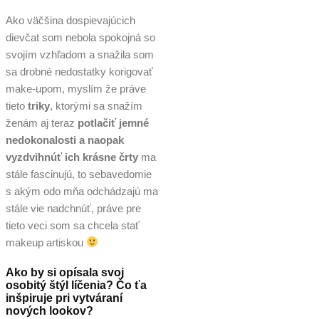
Ako väčšina dospievajúcich
dievčat som nebola spokojná so
svojím vzhľadom a snažila som
sa drobné nedostatky korigovať
make-upom, myslím že práve
tieto
triky
, ktorými sa snažím
ženám aj teraz
potlačiť jemné
nedokonalosti a naopak
vyzdvihnúť ich krásne črty
ma
stále fascinujú, to sebavedomie
s akým odo mňa odchádzajú ma
stále vie nadchnúť, práve pre
tieto veci som sa chcela stať
makeup artiskou
Ako by si opísala svoj
osobitý štýl líčenia? Čo ťa
inšpiruje pri vytváraní
nových lookov?