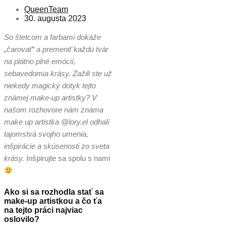
QueenTeam
30. augusta 2023
So štetcom a farbami dokáže
„čarovať“ a premeniť každú tvár
na plátno plné emócií,
sebavedomia krásy. Zažili ste už
niekedy magický dotyk tejto
známej make-up artistky? V
našom rozhovore nám známa
make up artistka @lory.el odhalí
tajomstvá svojho umenia,
inšpirácie a skúsenosti zo sveta
krásy.
Inšpirujte sa spolu s nami
Ako si sa rozhodla stať sa
make-up artistkou a čo ťa
na tejto práci najviac
oslovilo?