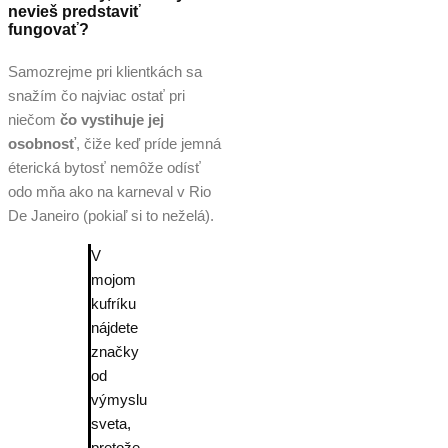
nevieš predstaviť
fungovať?
Samozrejme pri klientkách sa
snažím čo najviac ostať pri
niečom
čo vystihuje jej
osobnosť
, čiže keď príde jemná
éterická bytosť nemôže odísť
odo mňa ako na karneval v Rio
De Janeiro (pokiaľ si to neželá).
V
mojom
kufríku
nájdete
značky
od
výmyslu
sveta,
pretože