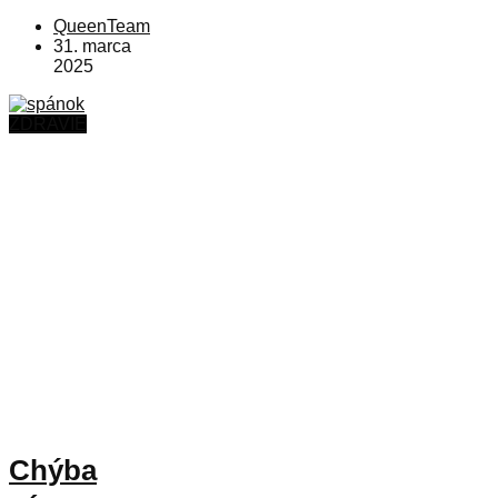
QueenTeam
31. marca
2025
ZDRAVIE
Chýba