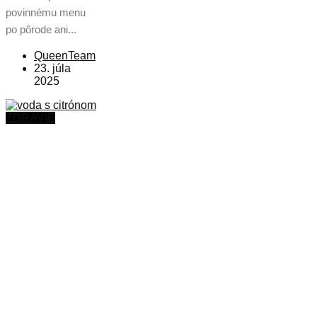
povinnému menu
po pôrode ani...
QueenTeam
23. júla
2025
ZDRAVIE