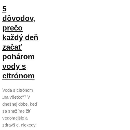
5
dôvodov,
prečo
každý deň
začať
pohárom
vody s
citrónom
Voda s citrónom
„na všetko“? V
dnešnej dobe, keď
sa snažíme žiť
vedomejšie a
zdravšie, niekedy