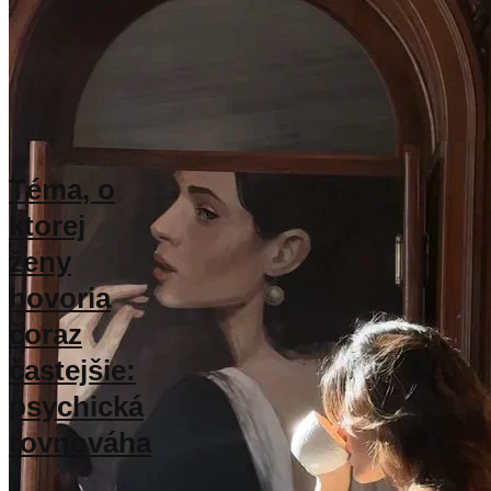
Téma, o
ktorej
ženy
hovoria
čoraz
častejšie:
psychická
rovnováha