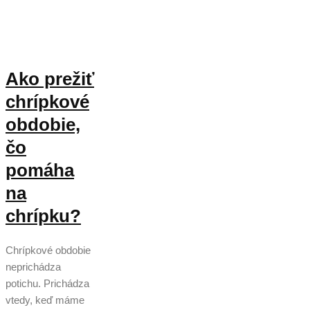
Ako prežiť
chrípkové
obdobie,
čo
pomáha
na
chrípku?
Chrípkové obdobie
neprichádza
potichu. Prichádza
vtedy, keď máme