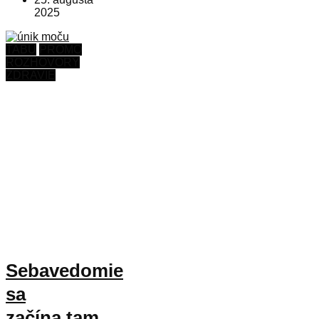
2025
TABU
PROMO
ROZHOVORY
ZDRAVIE
Sebavedomie
sa
začína tam