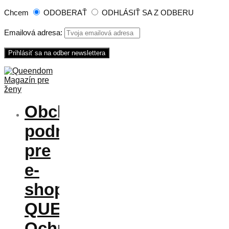
Chcem
ODOBERAŤ
ODHLÁSIŤ SA Z ODBERU
Emailová adresa:
Obchodné
podmienky
pre
e-
shop
QUEENDOM
Ochrana