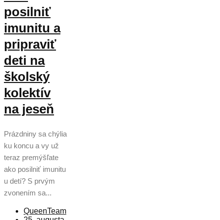
posilniť
imunitu a
pripraviť
deti na
školský
kolektív
na jeseň
Prázdniny sa chýlia
ku koncu a vy už
teraz premýšľate
ako posilniť imunitu
u detí? S prvým
zvonením sa...
QueenTeam
25. augusta