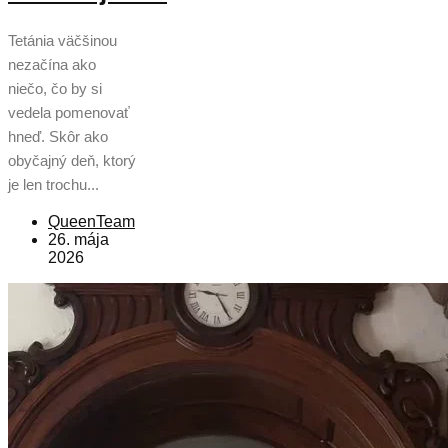
Tetánia väčšinou
nezačína ako
niečo, čo by si
vedela pomenovať
hneď. Skôr ako
obyčajný deň, ktorý
je len trochu...
QueenTeam
26. mája
2026