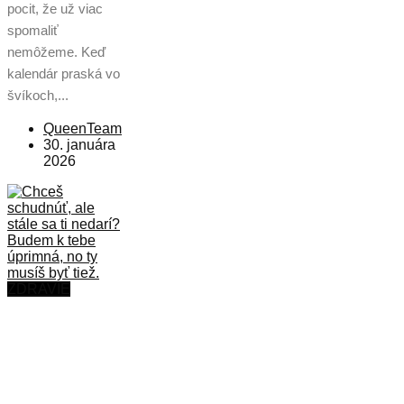
pocit, že už viac
spomaliť
nemôžeme. Keď
kalendár praská vo
švíkoch,...
QueenTeam
30. januára
2026
ZDRAVIE