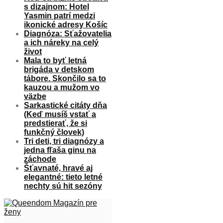
s dizajnom: Hotel
Yasmin patrí medzi
ikonické adresy Košíc
Diagnóza: Sťažovatelia
a ich náreky na celý
život
Mala to byť letná
brigáda v detskom
tábore. Skončilo sa to
kauzou a mužom vo
väzbe
Sarkastické citáty dňa
(Keď musíš vstať a
predstierať, že si
funkčný človek)
Tri deti, tri diagnózy a
jedna fľaša ginu na
záchode
Šťavnaté, hravé aj
elegantné: tieto letné
nechty sú hit sezóny