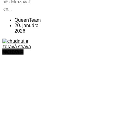
nič dokazovať,
len...
QueenTeam
20. januára
2026
ZDRAVIE