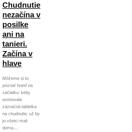
Chudnutie
nezačína v
posilke
ani na
tanieri.
Začína v
hlave
Môžeme si to
priznať hneď na
začiatku: keby
existovala
zázračná tabletka
na chudnutie, už by
ju všetci mali
doma....