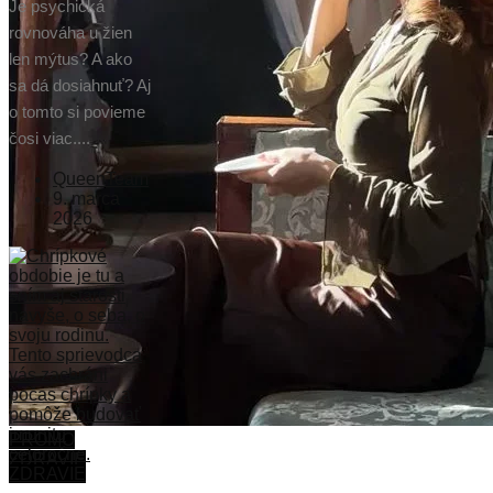
Je psychická
rovnováha u žien
len mýtus? A ako
sa dá dosiahnuť? Aj
o tomto si povieme
čosi viac....
QueenTeam
9. marca
2026
PROMO
ZDRAVIE
ZDRAVIE