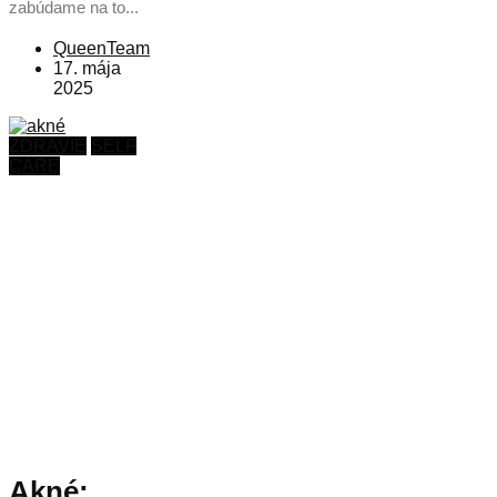
zabúdame na to...
QueenTeam
17. mája
2025
ZDRAVIE
SELF
CARE
Akné: