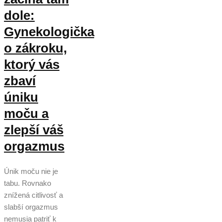
dole:
Gynekologička
o zákroku,
ktorý vás
zbaví
úniku
moču a
zlepší váš
orgazmus
Únik moču nie je
tabu. Rovnako
znížená citlivosť a
slabší orgazmus
nemusia patriť k