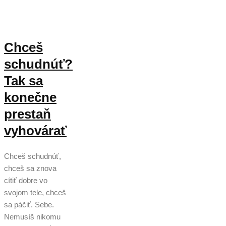
Chceš
schudnúť?
Tak sa
konečne
prestaň
vyhovárať
Chceš schudnúť,
chceš sa znova
cítiť dobre vo
svojom tele, chceš
sa páčiť. Sebe.
Nemusíš nikomu