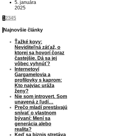
5. januára
2025
1
2
3
4
5
Najnovšie články
Ťažké kovy:
Neviditeľná záťaž, o
ktorej sa hovorí čoraz
častejšie. Dá sa jej
vôbec vyhnúť?
Internetoví
Gargamelovia a
profilovky s kaprom:
Kto najviac uráža
ženy?
Nie som introvert. Som
unavená z ľudí…
Prečo mladí prestávajú
snívať o vlastnom
bývaní: Mení sa
generácia alebo
realita?
Keď sa biznis stretáva