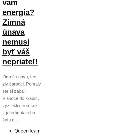
vám
energia?
Zimná
únava
nemusí
byť váš
nepriateľ!
Zimná únava, ten
zlý čarodej. Pomaly
ste si zabalili
Vianoce do krabíc,
vyzliekli stromček
z jeho ligotavého
šatu a...
QueenTeam