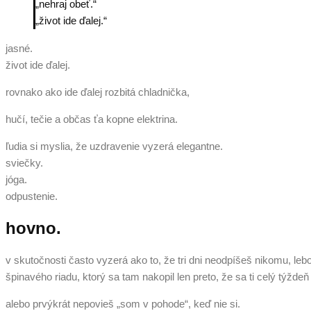
„nehraj obeť.“
„život ide ďalej.“
jasné.
život ide ďalej.
rovnako ako ide ďalej rozbitá chladnička,
hučí, tečie a občas ťa kopne elektrina.
ľudia si myslia, že uzdravenie vyzerá elegantne.
sviečky.
jóga.
odpustenie.
hovno.
v skutočnosti často vyzerá ako to, že tri dni neodpíšeš nikomu, lebo
špinavého riadu, ktorý sa tam nakopil len preto, že sa ti celý týžd
alebo prvýkrát nepovieš „som v pohode“, keď nie si.