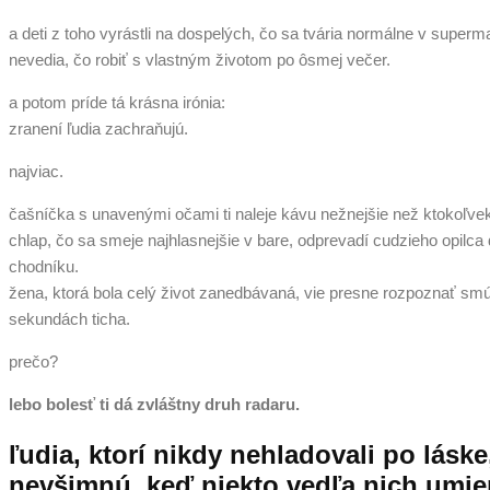
a deti z toho vyrástli na dospelých, čo sa tvária normálne v superma
nevedia, čo robiť s vlastným životom po ôsmej večer.
a potom príde tá krásna irónia:
zranení ľudia zachraňujú.
najviac.
čašníčka s unavenými očami ti naleje kávu nežnejšie než ktokoľvek,
chlap, čo sa smeje najhlasnejšie v bare, odprevadí cudzieho opilc
chodníku.
žena, ktorá bola celý život zanedbávaná, vie presne rozpoznať sm
sekundách ticha.
prečo?
lebo bolesť ti dá zvláštny druh radaru.
ľudia, ktorí nikdy nehladovali po láske
nevšimnú, keď niekto vedľa nich umie