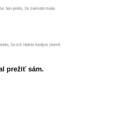
še, len preto, že samota mala
reto, že ich niekto kedysi zlomil.
al prežiť sám.