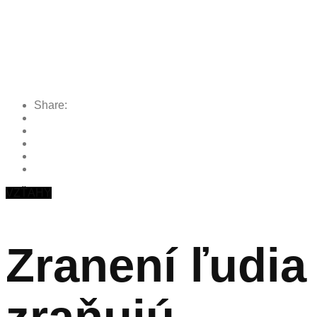
Share:
VZŤAHY
Zranení ľudia
zraňujú