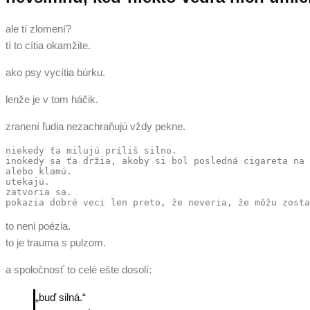
ale tí zlomení?
tí to cítia okamžite.
ako psy vycítia búrku.
lenže je v tom háčik.
zranení ľudia nezachraňujú vždy pekne.
niekedy ťa milujú príliš silno.
inokedy sa ťa držia, akoby si bol posledná cigareta na 
alebo klamú.
utekajú.
zatvoria sa.
pokazia dobré veci len preto, že neveria, že môžu zosta
to neni poézia.
to je trauma s pulzom.
a spoločnosť to celé ešte dosolí:
„buď silná.“