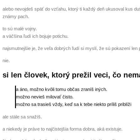
alebo nevojdeš späť do vzťahu, ktorý ti každý deň ukusoval kus du
známy pach.
to sú malé vojny.
a väčšina ľudí ich bojuje potichu.
najsmutnejšie je, že veľa dobrých ľudí si myslí, že sú pokazení len p
nie.
si len človek, ktorý prežil veci, čo nem
a áno, možno kvôli tomu občas zraníš iných.
možno nevieš milovať čisto.
možno sa trasieš vždy, keď sa k tebe niekto príliš priblíži
ale stále sa snažíš.
a niekedy je práve to najčistejšia forma dobra, aká existuje.