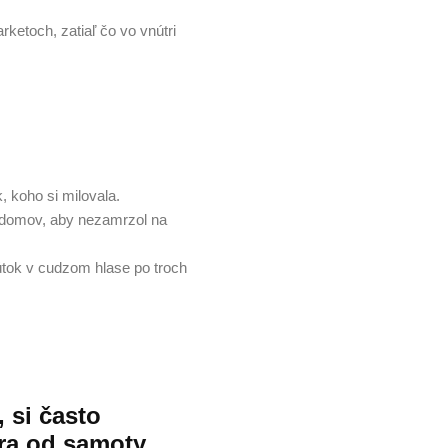
rketoch, zatiaľ čo vo vnútri
 koho si milovala.
a domov, aby nezamrzol na
útok v cudzom hlase po troch
, si často
ra od samoty.