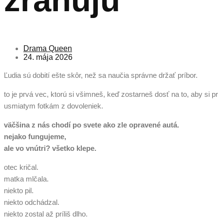
Drama Queen
24. mája 2026
Ľudia sú dobití ešte skôr, než sa naučia správne držať príbor.
to je prvá vec, ktorú si všimneš, keď zostarneš dosť na to, aby si 
usmiatym fotkám z dovoleniek.
väčšina z nás chodí po svete ako zle opravené autá.
nejako fungujeme,
ale vo vnútri? všetko klepe.
otec kričal.
matka mlčala.
niekto pil.
niekto odchádzal.
niekto zostal až príliš dlho.