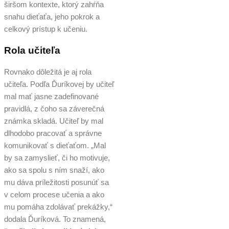
širšom kontexte, ktorý zahŕňa
snahu dieťaťa, jeho pokrok a
celkový prístup k učeniu.
Rola učiteľa
Rovnako dôležitá je aj rola
učiteľa. Podľa Ďuríkovej by učiteľ
mal mať jasne zadefinované
pravidlá, z čoho sa záverečná
známka skladá. Učiteľ by mal
dlhodobo pracovať a správne
komunikovať s dieťaťom. „Mal
by sa zamyslieť, či ho motivuje,
ako sa spolu s ním snaží, ako
mu dáva príležitosti posunúť sa
v celom procese učenia a ako
mu pomáha zdolávať prekážky,“
dodala Ďuríková. To znamená,