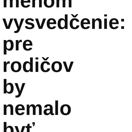
menom
vysvedčenie:
pre
rodičov
by
nemalo
byť