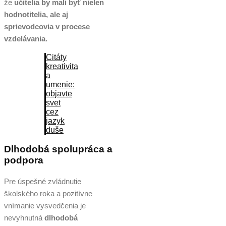
že
učitelia by mali byť nielen
hodnotitelia, ale aj
sprievodcovia v procese
vzdelávania.
Citáty
kreativita
a
umenie:
objavte
svet
cez
jazyk
duše
Dlhodobá spolupráca a
podpora
Pre úspešné zvládnutie
školského roka a pozitívne
vnímanie vysvedčenia je
nevyhnutná
dlhodobá