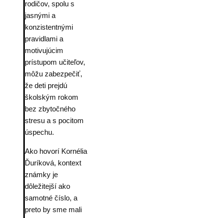
rodičov, spolu s
jasnými a
konzistentnými
pravidlami a
motivujúcim
prístupom učiteľov,
môžu zabezpečiť,
že deti prejdú
školským rokom
bez zbytočného
stresu a s pocitom
úspechu.
Ako hovorí Kornélia
Ďuríková, kontext
známky je
dôležitejší ako
samotné číslo, a
preto by sme mali