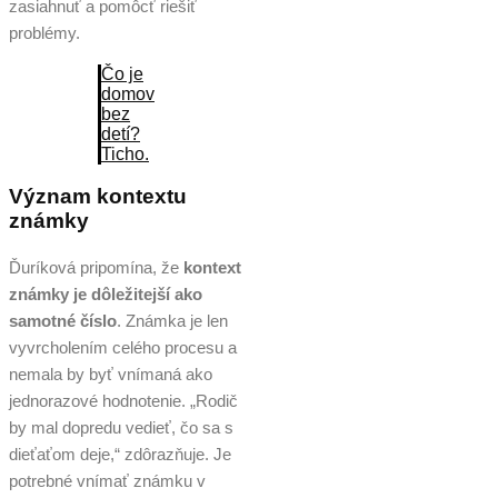
zasiahnuť a pomôcť riešiť
problémy.
Čo je
domov
bez
detí?
Ticho.
Význam kontextu
známky
Ďuríková pripomína, že
kontext
známky je dôležitejší ako
samotné číslo
. Známka je len
vyvrcholením celého procesu a
nemala by byť vnímaná ako
jednorazové hodnotenie. „Rodič
by mal dopredu vedieť, čo sa s
dieťaťom deje,“ zdôrazňuje. Je
potrebné vnímať známku v