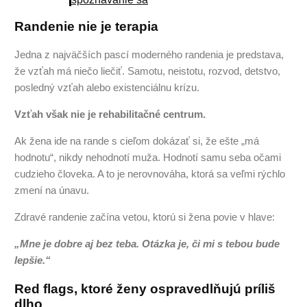
Randenie nie je terapia
Jedna z najväčších pascí moderného randenia je predstava,
že vzťah má niečo liečiť. Samotu, neistotu, rozvod, detstvo,
posledný vzťah alebo existenciálnu krízu.
Vzťah však nie je rehabilitačné centrum.
Ak žena ide na rande s cieľom dokázať si, že ešte „má
hodnotu“, nikdy nehodnotí muža. Hodnotí samu seba očami
cudzieho človeka. A to je nerovnováha, ktorá sa veľmi rýchlo
zmení na únavu.
Zdravé randenie začína vetou, ktorú si žena povie v hlave:
„Mne je dobre aj bez teba. Otázka je, či mi s tebou bude
lepšie.“
Red flags, ktoré ženy ospravedlňujú príliš
dlho