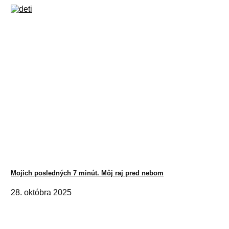
Mojich posledných 7 minút. Môj raj pred nebom
28. októbra 2025