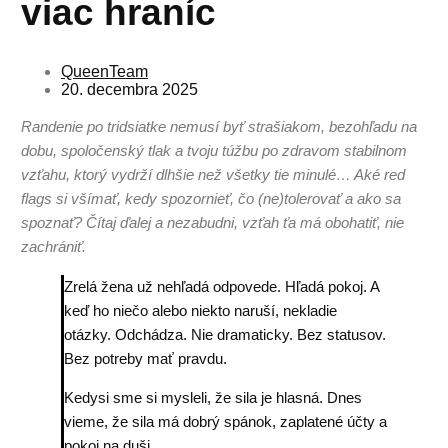
viac hraníc
QueenTeam
20. decembra 2025
Randenie po tridsiatke nemusí byť strašiakom, bezohľadu na
dobu, spoločenský tlak a tvoju túžbu po zdravom stabilnom
vzťahu, ktorý vydrží dlhšie než všetky tie minulé… Aké red
flags si všímať, kedy spozornieť, čo (ne)tolerovať a ako sa
spoznať? Čítaj ďalej a nezabudni, vzťah ťa má obohatiť, nie
zachrániť.
Zrelá žena už nehľadá odpovede. Hľadá pokoj. A
keď ho niečo alebo niekto naruší, nekladie
otázky. Odchádza. Nie dramaticky. Bez statusov.
Bez potreby mať pravdu.
Kedysi sme si mysleli, že sila je hlasná. Dnes
vieme, že sila má dobrý spánok, zaplatené účty a
pokoj na duši.