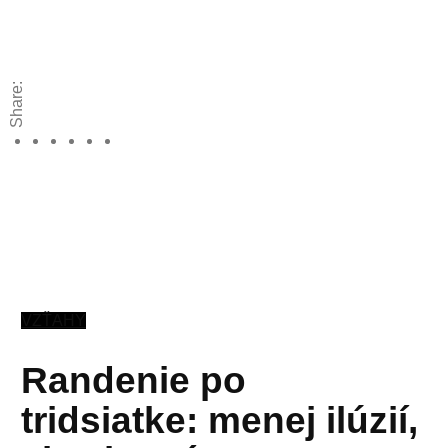
Share:
VZŤAHY
Randenie po
tridsiatke: menej ilúzií,