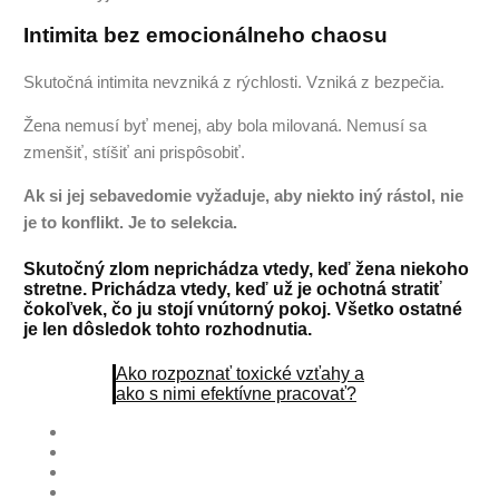
Intimita bez emocionálneho chaosu
Skutočná intimita nevzniká z rýchlosti. Vzniká z bezpečia.
Žena nemusí byť menej, aby bola milovaná. Nemusí sa
zmenšiť, stíšiť ani prispôsobiť.
Ak si jej sebavedomie vyžaduje, aby niekto iný rástol, nie
je to konflikt. Je to selekcia.
Skutočný zlom neprichádza vtedy, keď žena niekoho
stretne. Prichádza vtedy, keď už je ochotná stratiť
čokoľvek, čo ju stojí vnútorný pokoj. Všetko ostatné
je len dôsledok tohto rozhodnutia.
Ako rozpoznať toxické vzťahy a
ako s nimi efektívne pracovať?