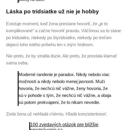
Láska po tridsiatke už nie je hobby
Existuje moment, keď žena prestane hovoriť, že „je to
komplikované“ a začne hovoriť pravdu. Väčšinou sa to stane
po tridsiatke, niekedy po štyridsiatke, niekedy po treťom
dejavú toho istého príbehu len s iným hrdinom.
Nie preto, že by stratila ilúzie. Ale preto, že prestala klamať
sama seba.
Moderné randenie je paradox. Nikdy nebolo viac
možností a nikdy nebolo menej jasnosti. Muži
hovoria, že nechcú nič vážne, ženy hovoria, že
sú v pohode s tým, že nechcú nič vážne, a obaja
sú potom prekvapení, že to nikam nevedie.
Zrelá žena už nehľadá chémiu. Hľadá konzistentnosť.
100 zvedavých otázok pre bližšie
spoznávanie sa