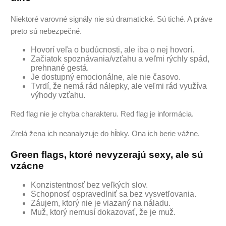
Niektoré varovné signály nie sú dramatické. Sú tiché. A práve
preto sú nebezpečné.
Hovorí veľa o budúcnosti, ale iba o nej hovorí.
Začiatok spoznávania/vzťahu a veľmi rýchly spád,
prehnané gestá.
Je dostupný emocionálne, ale nie časovo.
Tvrdí, že nemá rád nálepky, ale veľmi rád využíva
výhody vzťahu.
Red flag nie je chyba charakteru. Red flag je informácia.
Zrelá žena ich neanalyzuje do hĺbky. Ona ich berie vážne.
Green flags, ktoré nevyzerajú sexy, ale sú
vzácne
Konzistentnosť bez veľkých slov.
Schopnosť ospravedlniť sa bez vysvetľovania.
Záujem, ktorý nie je viazaný na náladu.
Muž, ktorý nemusí dokazovať, že je muž.