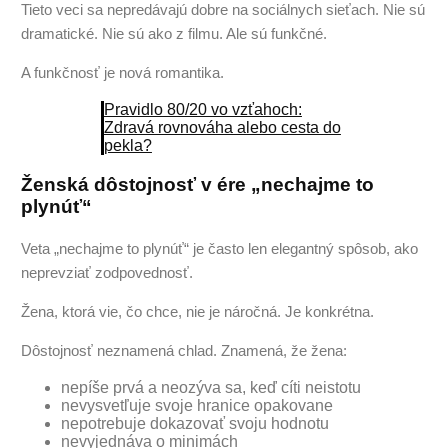
Tieto veci sa nepredávajú dobre na sociálnych sieťach. Nie sú
dramatické. Nie sú ako z filmu. Ale sú funkčné.
A funkčnosť je nová romantika.
Pravidlo 80/20 vo vzťahoch:
Zdravá rovnováha alebo cesta do
pekla?
Ženská dôstojnosť v ére „nechajme to
plynúť“
Veta „nechajme to plynúť“ je často len elegantný spôsob, ako
neprevziať zodpovednosť.
Žena, ktorá vie, čo chce, nie je náročná. Je konkrétna.
Dôstojnosť neznamená chlad. Znamená, že žena:
nepíše prvá a neozýva sa, keď cíti neistotu
nevysvetľuje svoje hranice opakovane
nepotrebuje dokazovať svoju hodnotu
nevyjednáva o minimách