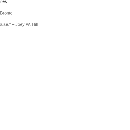
lies
 Bronte
duše.“ – Joey W. Hill