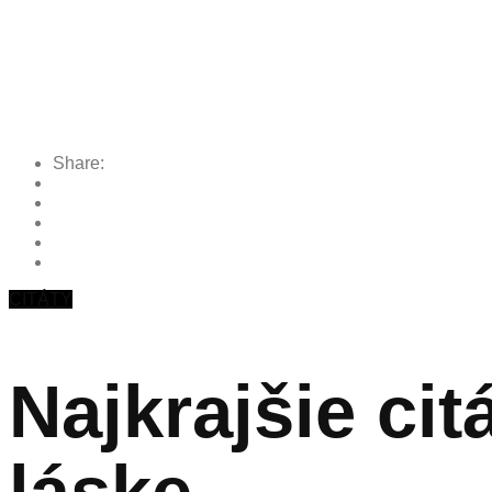
Share:
CITÁTY
Najkrajšie cit
láske