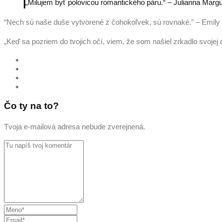
„Milujem byť polovicou romantického páru.“ – Julianna Margu
“Nech sú naše duše vytvorené z čohokoľvek, sú rovnaké.” – Emily
„Keď sa pozriem do tvojich očí, viem, že som našiel zrkadlo svojej 
Čo ty na to?
Tvoja e-mailová adresa nebude zverejnená.