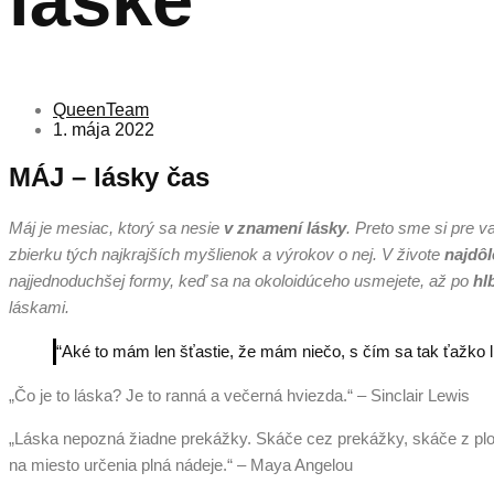
QueenTeam
1. mája 2022
MÁJ – lásky čas
Máj je mesiac, ktorý sa nesie
v znamení lásky
. Preto sme si pre va
zbierku tých najkrajších myšlienok a výrokov o nej. V živote
najdôl
najjednoduchšej formy, keď sa na okoloidúceho usmejete, až po
hl
láskami.
“Aké to mám len šťastie, že mám niečo, s čím sa tak ťažko 
„Čo je to láska? Je to ranná a večerná hviezda.“ – Sinclair Lewis
„Láska nepozná žiadne prekážky. Skáče cez prekážky, skáče z plot
na miesto určenia plná nádeje.“ – Maya Angelou