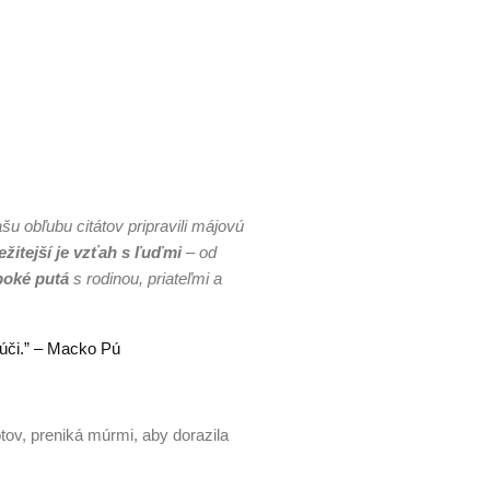
šu obľubu citátov pripravili májovú
ežitejší je vzťah s ľuďmi
– od
boké putá
s rodinou, priateľmi a
lúči.” – Macko Pú
ov, preniká múrmi, aby dorazila