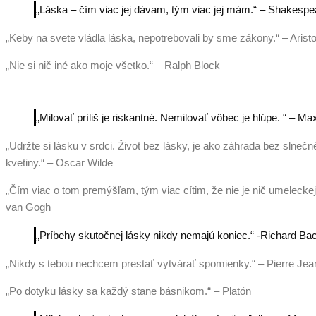
„Láska – čím viac jej dávam, tým viac jej mám.“ – Shakespe
„Keby na svete vládla láska, nepotrebovali by sme zákony.“ – Aristo
„Nie si nič iné ako moje všetko.“ – Ralph Block
„Milovať príliš je riskantné. Nemilovať vôbec je hlúpe. “ – 
„Udržte si lásku v srdci. Život bez lásky, je ako záhrada bez slnečn
kvetiny.“ – Oscar Wilde
„Čím viac o tom premýšľam, tým viac cítim, že nie je nič umeleckejš
van Gogh
„Príbehy skutočnej lásky nikdy nemajú koniec.“ -Richard Ba
„Nikdy s tebou nechcem prestať vytvárať spomienky.“ – Pierre Jea
„Po dotyku lásky sa každý stane básnikom.“ – Platón