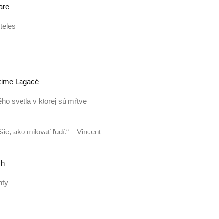
are
teles
Maxime Lagacé
ého svetla v ktorej sú mŕtve
ie, ako milovať ľudí.“ – Vincent
ch
nty