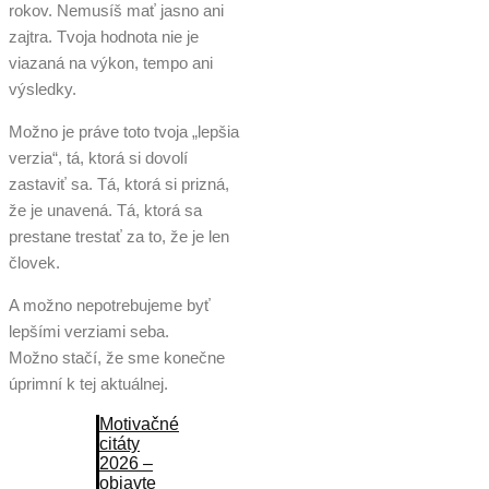
rokov. Nemusíš mať jasno ani
zajtra. Tvoja hodnota nie je
viazaná na výkon, tempo ani
výsledky.
Možno je práve toto tvoja „lepšia
verzia“, tá, ktorá si dovolí
zastaviť sa. Tá, ktorá si prizná,
že je unavená. Tá, ktorá sa
prestane trestať za to, že je len
človek.
A možno nepotrebujeme byť
lepšími verziami seba.
Možno stačí, že sme konečne
úprimní k tej aktuálnej.
Motivačné
citáty
2026 –
objavte