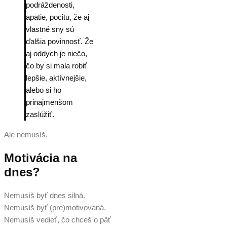
podráždenosti,
apatie, pocitu, že aj
vlastné sny sú
ďalšia povinnosť. Že
aj oddych je niečo,
čo by si mala robiť
lepšie, aktívnejšie,
alebo si ho
prinajmenšom
zaslúžiť.
Ale nemusíš.
Motivácia na
dnes?
Nemusíš byť dnes silná.
Nemusíš byť (pre)motivovaná.
Nemusíš vedieť, čo chceš o päť