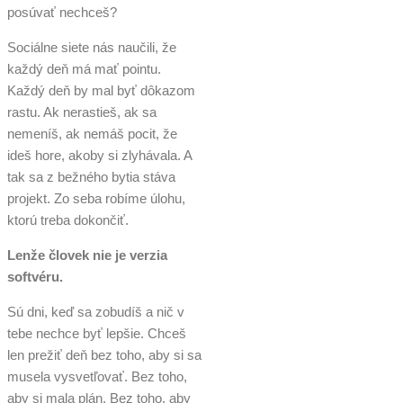
posúvať nechceš?
Sociálne siete nás naučili, že
každý deň má mať pointu.
Každý deň by mal byť dôkazom
rastu. Ak nerastieš, ak sa
nemeníš, ak nemáš pocit, že
ideš hore, akoby si zlyhávala. A
tak sa z bežného bytia stáva
projekt. Zo seba robíme úlohu,
ktorú treba dokončiť.
Lenže človek nie je verzia
softvéru.
Sú dni, keď sa zobudíš a nič v
tebe nechce byť lepšie. Chceš
len prežiť deň bez toho, aby si sa
musela vysvetľovať. Bez toho,
aby si mala plán. Bez toho, aby