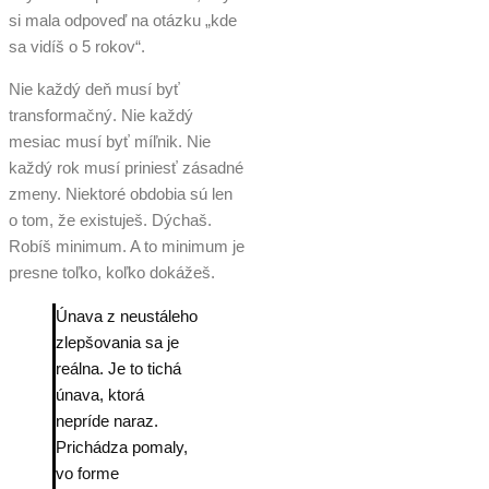
si mala odpoveď na otázku „kde
sa vidíš o 5 rokov“.
Nie každý deň musí byť
transformačný. Nie každý
mesiac musí byť míľnik. Nie
každý rok musí priniesť zásadné
zmeny. Niektoré obdobia sú len
o tom, že existuješ. Dýchaš.
Robíš minimum. A to minimum je
presne toľko, koľko dokážeš.
Únava z neustáleho
zlepšovania sa je
reálna. Je to tichá
únava, ktorá
nepríde naraz.
Prichádza pomaly,
vo forme