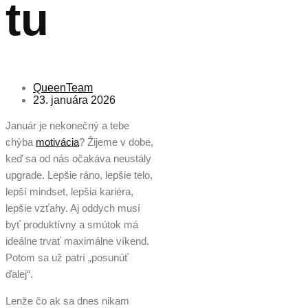
tu
QueenTeam
23. januára 2026
Január je nekonečný a tebe
chýba
motivácia
? Žijeme v dobe,
keď sa od nás očakáva neustály
upgrade. Lepšie ráno, lepšie telo,
lepší mindset, lepšia kariéra,
lepšie vzťahy. Aj oddych musí
byť produktívny a smútok má
ideálne trvať maximálne víkend.
Potom sa už patrí „posunúť
ďalej“.
Lenže čo ak sa dnes nikam