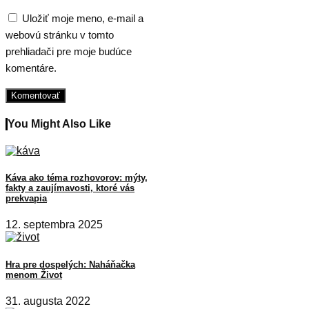
Uložiť moje meno, e-mail a
webovú stránku v tomto
prehliadači pre moje budúce
komentáre.
You Might Also Like
Káva ako téma rozhovorov: mýty,
fakty a zaujímavosti, ktoré vás
prekvapia
12. septembra 2025
Hra pre dospelých: Naháňačka
menom Život
31. augusta 2022