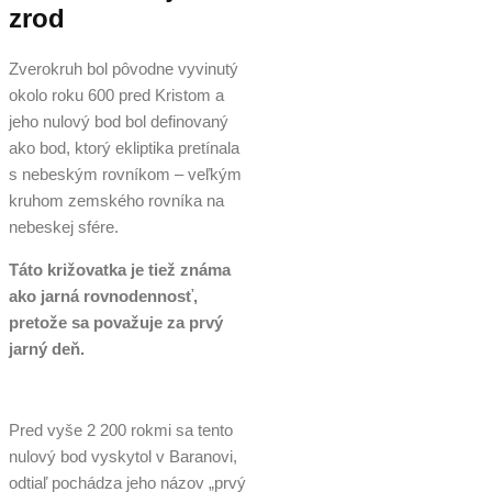
zrod
Zverokruh bol pôvodne vyvinutý
okolo roku 600 pred Kristom a
jeho nulový bod bol definovaný
ako bod, ktorý ekliptika pretínala
s nebeským rovníkom – veľkým
kruhom zemského rovníka na
nebeskej sfére.
Táto križovatka je tiež známa
ako jarná rovnodennosť,
pretože sa považuje za prvý
jarný deň.
Pred vyše 2 200 rokmi sa tento
nulový bod vyskytol v Baranovi,
odtiaľ pochádza jeho názov „prvý