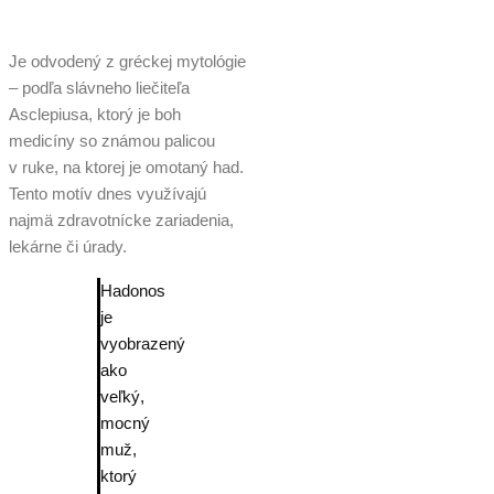
Je odvodený z gréckej mytológie
– podľa slávneho liečiteľa
Asclepiusa, ktorý je boh
medicíny so známou palicou
v ruke, na ktorej je omotaný had.
Tento motív dnes využívajú
najmä zdravotnícke zariadenia,
lekárne či úrady.
Hadonos
je
vyobrazený
ako
veľký,
mocný
muž,
ktorý