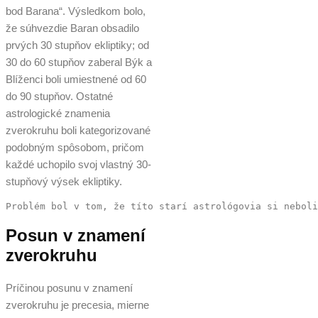
bod Barana“. Výsledkom bolo,
že súhvezdie Baran obsadilo
prvých 30 stupňov ekliptiky; od
30 do 60 stupňov zaberal Býk a
Blíženci boli umiestnené od 60
do 90 stupňov. Ostatné
astrologické znamenia
zverokruhu boli kategorizované
podobným spôsobom, pričom
každé uchopilo svoj vlastný 30-
stupňový výsek ekliptiky.
Problém bol v tom, že títo starí astrológovia si neboli
Posun v znamení
zverokruhu
Príčinou posunu v znamení
zverokruhu je precesia, mierne