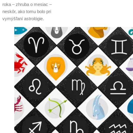
roka – zhruba o mesiac –
neskôr, ako tomu bolo pri
vymýšľaní astrológie.