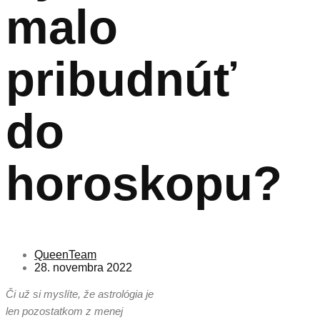
malo
pribudnúť
do
horoskopu?
QueenTeam
28. novembra 2022
Či už si myslíte, že astrológia je
len pozostatkom z menej