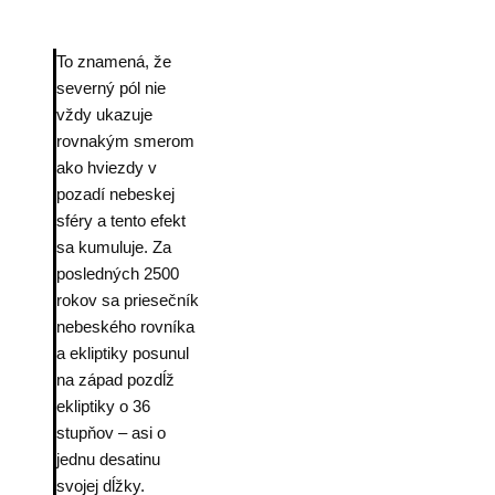
To znamená, že
severný pól nie
vždy ukazuje
rovnakým smerom
ako hviezdy v
pozadí nebeskej
sféry a tento efekt
sa kumuluje. Za
posledných 2500
rokov sa priesečník
nebeského rovníka
a ekliptiky posunul
na západ pozdĺž
ekliptiky o 36
stupňov – asi o
jednu desatinu
svojej dĺžky.