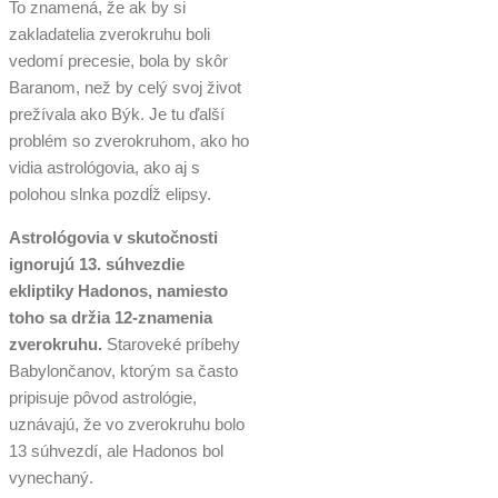
To znamená, že ak by si
zakladatelia zverokruhu boli
vedomí precesie, bola by skôr
Baranom, než by celý svoj život
prežívala ako Býk. Je tu ďalší
problém so zverokruhom, ako ho
vidia astrológovia, ako aj s
polohou slnka pozdĺž elipsy.
Astrológovia v skutočnosti
ignorujú 13. súhvezdie
ekliptiky Hadonos, namiesto
toho sa držia 12-znamenia
zverokruhu.
Staroveké príbehy
Babylončanov, ktorým sa často
pripisuje pôvod astrológie,
uznávajú, že vo zverokruhu bolo
13 súhvezdí, ale Hadonos bol
vynechaný.