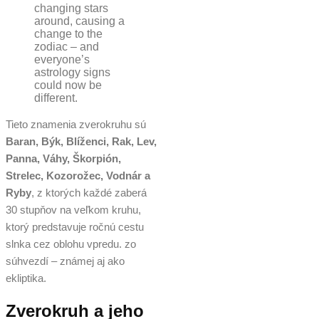
changing stars
around, causing a
change to the
zodiac – and
everyone’s
astrology signs
could now be
different.
Tieto znamenia zverokruhu sú
Baran, Býk, Blíženci, Rak, Lev,
Panna, Váhy, Škorpión,
Strelec, Kozorožec, Vodnár a
Ryby
, z ktorých každé zaberá
30 stupňov na veľkom kruhu,
ktorý predstavuje ročnú cestu
slnka cez oblohu vpredu. zo
súhvezdí – známej aj ako
ekliptika.
Zverokruh a jeho