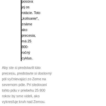
posúva
jej os
rotácie. Toto
„kolísanie“,
známe
ako
precesia,
má 25
800-
ročný
cyklus.
Aby ste si predstavili túto
precesiu, predstavte si doslovný
pól vyčnievajúci zo Zeme na
severnom póle. Pri sledovaní
tohto pólu v priebehu 25 800
rokov by sme videli, ako
vykresľuje kruh nad Zemou.