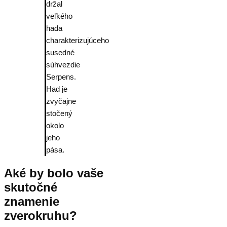
držal
veľkého
hada
charakterizujúceho
susedné
súhvezdie
Serpens.
Had je
zvyčajne
stočený
okolo
jeho
pása.
Aké by bolo vaše
skutočné
znamenie
zverokruhu?