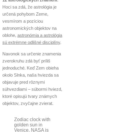
Hoci sa zdá, že astrológia je
určená pohybom Zeme,
vesmírom a pozíciou
astronomických objektov na
oblohe,
astronómia a astrológia
sú extrémne odlišné disciplíny
.
Navonok sa určenie znamenia
zverokruhu zdá byť príliš
jednoduché. Keď Zem obieha
okolo Slnka, naša hviezda sa
objavuje pred rôznymi
súhvezdiami – súbormi hviezd,
ktoré opisujú tvary známych
objektov, zvyčajne zvierat.
Zodiac clock with
golden sun in
Venice. NASA is