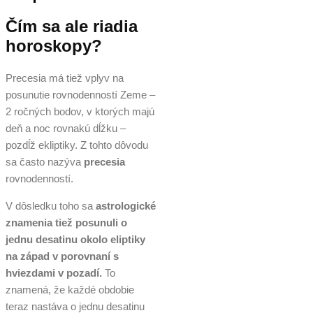
Čím sa ale riadia
horoskopy?
Precesia má tiež vplyv na
posunutie rovnodenností Zeme –
2 ročných bodov, v ktorých majú
deň a noc rovnakú dĺžku –
pozdĺž ekliptiky. Z tohto dôvodu
sa často nazýva
precesia
rovnodenností.
V dôsledku toho sa
astrologické
znamenia tiež posunuli o
jednu desatinu okolo eliptiky
na západ v porovnaní s
hviezdami v pozadí.
To
znamená, že každé obdobie
teraz nastáva o jednu desatinu