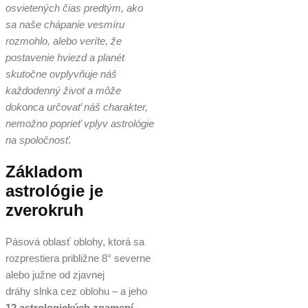
osvietených čias predtým, ako
sa naše chápanie vesmíru
rozmohlo, alebo veríte, že
postavenie hviezd a planét
skutočne ovplyvňuje náš
každodenný život a môže
dokonca určovať náš charakter,
nemožno poprieť vplyv astrológie
na spoločnosť.
Základom
astrológie je
zverokruh
Pásová oblasť oblohy, ktorá sa
rozprestiera približne 8° severne
alebo južne od zjavnej
dráhy slnka cez oblohu – a jeho
12 astrologických znamení
.