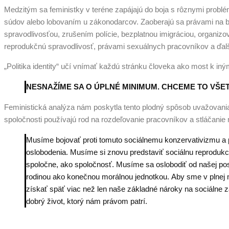
Medzitým sa feministky v teréne zapájajú do boja s rôznymi problé
súdov alebo lobovaním u zákonodarcov. Zaoberajú sa právami na b
spravodlivosťou, zrušením polície, bezplatnou imigráciou, organi
reprodukčnú spravodlivosť, právami sexuálnych pracovníkov a ďal
„Politika identity“ učí vnímať každú stránku človeka ako most k in
NESNAŽÍME SA O ÚPLNÉ MINIMUM. CHCEME TO VŠE
Feministická analýza nám poskytla tento plodný spôsob uvažovan
spoločnosti používajú rod na rozdeľovanie pracovníkov a stláčanie
Musíme bojovať proti tomuto sociálnemu konzervativizmu a 
oslobodenia. Musíme si znovu predstaviť sociálnu reprodukc
spoločne, ako spoločnosť. Musíme sa oslobodiť od našej po
rodinou ako konečnou morálnou jednotkou. Aby sme v plnej m
získať späť viac než len naše základné nároky na sociálne
dobrý život, ktorý nám právom patrí.