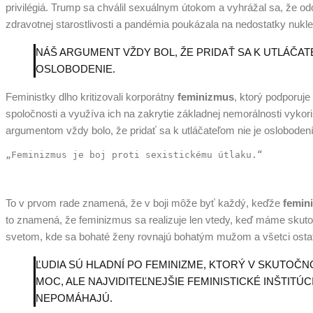
privilégiá. Trump sa chválil sexuálnym útokom a vyhrážal sa, že od
zdravotnej starostlivosti a pandémia poukázala na nedostatky nukle
NÁŠ ARGUMENT VŽDY BOL, ŽE PRIDAŤ SA K UTLÁČAT
OSLOBODENIE.
Feministky dlho kritizovali korporátny
feminizmus
, ktorý podporuje
spoločnosti a využíva ich na zakrytie základnej nemorálnosti vyko
argumentom vždy bolo, že pridať sa k utláčateľom nie je oslobodení
„Feminizmus je boj proti sexistickému útlaku.“ 
To v prvom rade znamená, že v boji môže byť každý, keďže
femini
to znamená, že feminizmus sa realizuje len vtedy, keď máme sku
svetom, kde sa bohaté ženy rovnajú bohatým mužom a všetci ostat
ĽUDIA SÚ HLADNÍ PO FEMINIZME, KTORÝ V SKUTOČ
MOC, ALE NAJVIDITEĽNEJŠIE FEMINISTICKÉ INŠTITÚCI
NEPOMÁHAJÚ.