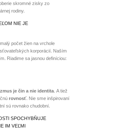
oberie skromné ​​zisky zo
árnej rodiny.
EĽOM NIE JE
 malý počet žien na vrchole
risťovateľských korporácií. Naším
m. Riadime sa jasnou definíciou:
zmus je čin a nie identita
. A tiež
točnú
rovnosť
. Nie sme inšpirovaní
ní sú rovnako chudobní.
NOSTI SPOCHYBŇUJE
E IM VEĽMI