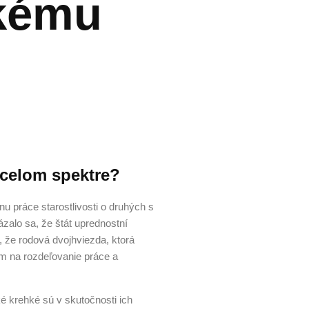
ckému
v celom spektre?
u práce starostlivosti o druhých s
ázalo sa, že štát uprednostní
 že rodová dvojhviezda, ktorá
om na rozdeľovanie práce a
 krehké sú v skutočnosti ich