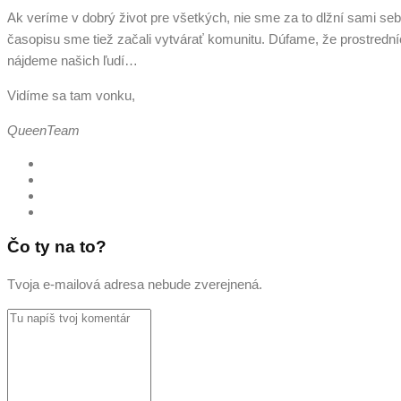
Ak veríme v dobrý život pre všetkých, nie sme za to dlžní sami sebe
časopisu sme tiež začali vytvárať komunitu. Dúfame, že prostredn
nájdeme našich ľudí…
Vidíme sa tam vonku,
QueenTeam
Čo ty na to?
Tvoja e-mailová adresa nebude zverejnená.