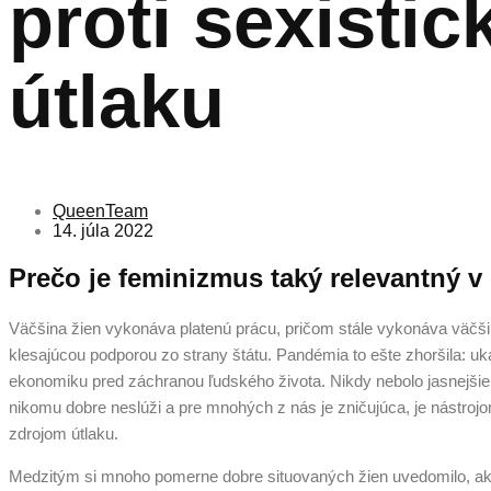
proti sexisti
útlaku
QueenTeam
14. júla 2022
Prečo je feminizmus taký relevantný 
Väčšina žien vykonáva platenú prácu, pričom stále vykonáva väčšin
klesajúcou podporou zo strany štátu. Pandémia to ešte zhoršila: uk
ekonomiku pred záchranou ľudského života. Nikdy nebolo jasnejšie,
nikomu dobre neslúži a pre mnohých z nás je zničujúca, je nástroj
zdrojom útlaku.
Medzitým si mnoho pomerne dobre situovaných žien uvedomilo, aké