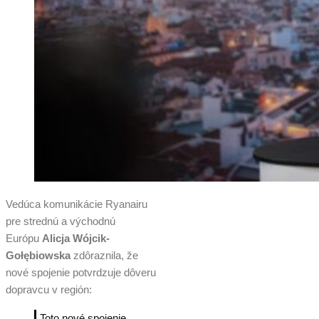
Vedúca komunikácie Ryanairu
pre strednú a východnú
Európu
Alicja Wójcik-
Gołębiowska
zdôraznila, že
nové spojenie potvrdzuje dôveru
dopravcu v región:
„Toto nové spojenie