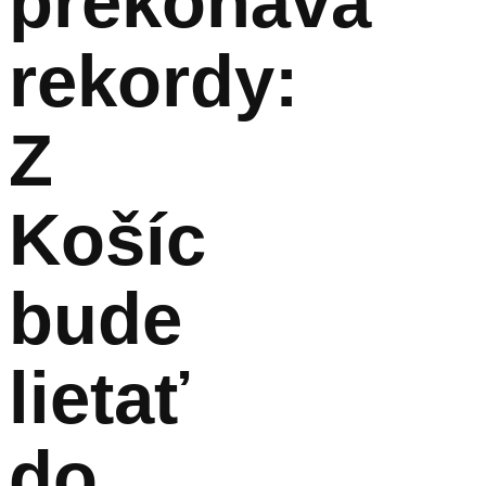
prekonáva
rekordy:
Z
Košíc
bude
lietať
do