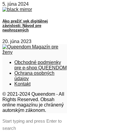
5. júna 2024
Ako prežiť vek digitálnej
závislosti: Návod pre
neohrozených
20. júna 2023
Obchodné podmienky
pre e-shop QUEENDOM
Ochrana osobných
údajov
Kontakt
© 2021-2024 Queendom - All
Rights Reserved. Obsah
online magazínu je chránený
autorským zákonom.
Start typing and press Enter to
search