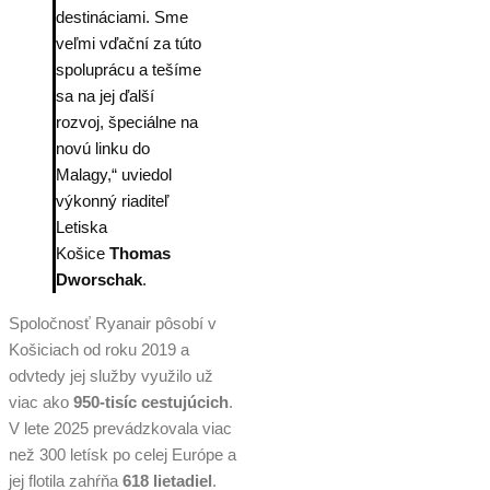
destináciami. Sme
veľmi vďační za túto
spoluprácu a tešíme
sa na jej ďalší
rozvoj, špeciálne na
novú linku do
Malagy,“ uviedol
výkonný riaditeľ
Letiska
Košice
Thomas
Dworschak
.
Spoločnosť Ryanair pôsobí v
Košiciach od roku 2019 a
odvtedy jej služby využilo už
viac ako
950-tisíc cestujúcich
.
V lete 2025 prevádzkovala viac
než 300 letísk po celej Európe a
jej flotila zahŕňa
618 lietadiel
.