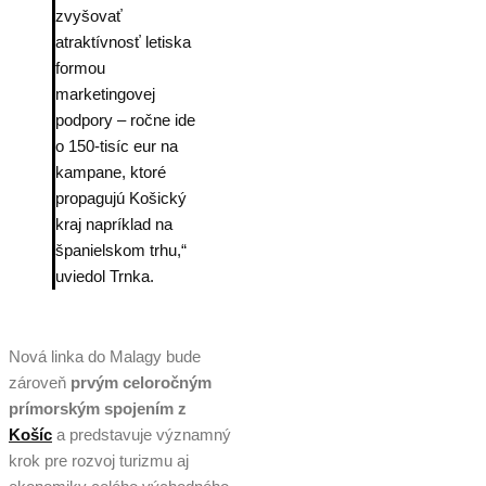
zvyšovať
atraktívnosť letiska
formou
marketingovej
podpory – ročne ide
o 150-tisíc eur na
kampane, ktoré
propagujú Košický
kraj napríklad na
španielskom trhu,“
uviedol Trnka.
Nová linka do Malagy bude
zároveň
prvým celoročným
prímorským spojením z
Košíc
a predstavuje významný
krok pre rozvoj turizmu aj