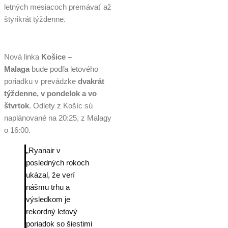
letných mesiacoch premávať až
štyrikrát týždenne.
Nová linka
Košice –
Malaga
bude podľa letového
poriadku v prevádzke
dvakrát
týždenne, v pondelok a vo
štvrtok
. Odlety z Košíc sú
naplánované na 20:25, z Malagy
o 16:00.
„Ryanair v
posledných rokoch
ukázal, že verí
nášmu trhu a
výsledkom je
rekordný letový
poriadok so šiestimi