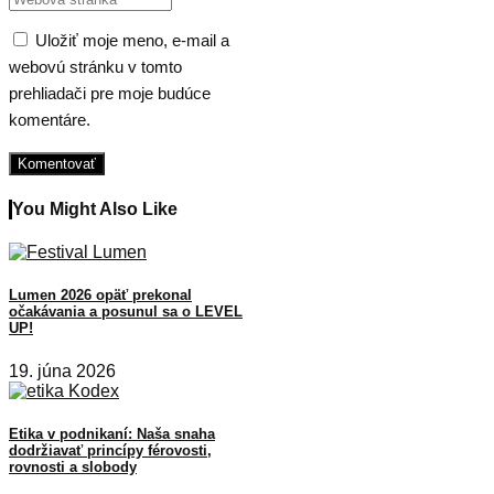
Uložiť moje meno, e-mail a
webovú stránku v tomto
prehliadači pre moje budúce
komentáre.
You Might Also Like
Lumen 2026 opäť prekonal
očakávania a posunul sa o LEVEL
UP!
19. júna 2026
Etika v podnikaní: Naša snaha
dodržiavať princípy férovosti,
rovnosti a slobody