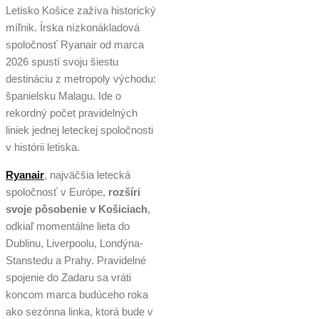
Letisko Košice zažíva historický
míľnik. Írska nízkonákladová
spoločnosť Ryanair od marca
2026 spustí svoju šiestu
destináciu z metropoly východu:
španielsku Malagu. Ide o
rekordný počet pravidelných
liniek jednej leteckej spoločnosti
v histórii letiska.
Ryanair
, najväčšia letecká
spoločnosť v Európe,
rozšíri
svoje pôsobenie v Košiciach
,
odkiaľ momentálne lieta do
Dublinu, Liverpoolu, Londýna-
Stanstedu a Prahy. Pravidelné
spojenie do Zadaru sa vráti
koncom marca budúceho roka
ako sezónna linka, ktorá bude v