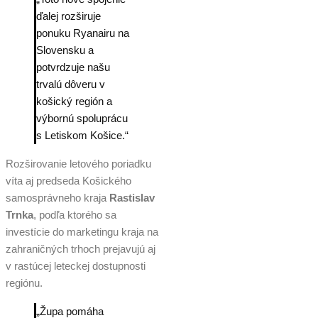
ďalej rozširuje
ponuku Ryanairu na
Slovensku a
potvrdzuje našu
trvalú dôveru v
košický región a
výbornú spoluprácu
s Letiskom Košice.“
Rozširovanie letového poriadku
víta aj predseda Košického
samosprávneho kraja
Rastislav
Trnka
, podľa ktorého sa
investície do marketingu kraja na
zahraničných trhoch prejavujú aj
v rastúcej leteckej dostupnosti
regiónu.
„Župa pomáha