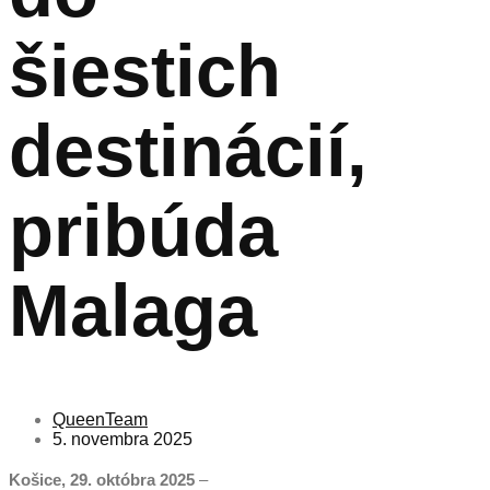
šiestich
destinácií,
pribúda
Malaga
QueenTeam
5. novembra 2025
Košice, 29. októbra 2025
–