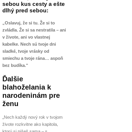
sebou kus cesty a ešte
dlhý pred sebou:
„Oslavuj, že si tu. Že si to
zvládla. Že si sa nestratila – ani
v živote, ani vo vlastnej
kabelke. Nech sú tvoje dni
sladké, tvoje vrásky od
smiechu a tvoje rána… aspoň
bez budíka.“
Ďalšie
blahoželania k
narodeninám pre
ženu
„Nech každý nový rok v tvojom
živote rozkvitne ako kapitola,
ktorú si píšeš sama – s