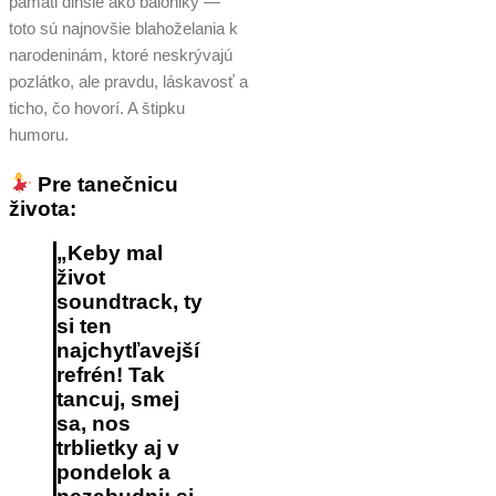
pamäti dlhšie ako balóniky —
toto sú najnovšie blahoželania k
narodeninám, ktoré neskrývajú
pozlátko, ale pravdu, láskavosť a
ticho, čo hovorí. A štipku
humoru.
Pre tanečnicu
života:
„Keby mal
život
soundtrack, ty
si ten
najchytľavejší
refrén! Tak
tancuj, smej
sa, nos
trblietky aj v
pondelok a