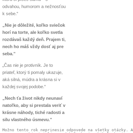
odvahou, humorom a nežnosťou
k sebe.“
„Nie je dôležité, koľko sviečok
horí na torte, ale koľko svetla
rozdávaš každý deň. Prajem ti,
nech ho máš vždy dosť aj pre
seba.“
„Čas nie je protivník. Je to
priateľ, ktorý ti pomaly ukazuje,
aká silná, múdra a krásna si v
každej svojej podobe.“
„Nech ťa život nikdy neunaví
natoľko, aby si prestala veriť v
krásne náhody, tiché radosti a
silu vlastného úsmevu.“
Možno tento rok neprinesie odpovede na všetky otázky. A