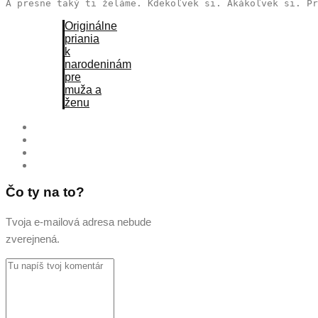
A presne taký ti želáme. Kdekoľvek si. Akákoľvek si. Pr
Originálne
priania
k
narodeninám
pre
muža a
ženu
Čo ty na to?
Tvoja e-mailová adresa nebude
zverejnená.