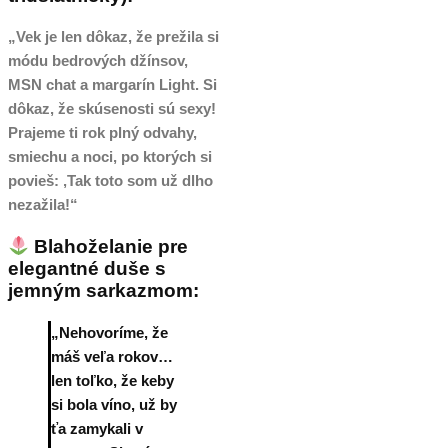
„Vek je len dôkaz, že prežila si
módu bedrových džínsov,
MSN chat a margarín Light. Si
dôkaz, že skúsenosti sú sexy!
Prajeme ti rok plný odvahy,
smiechu a noci, po ktorých si
povieš: ‚Tak toto som už dlho
nezažila!“
Blahoželanie pre
elegantné duše s
jemným sarkazmom:
„Nehovoríme, že
máš veľa rokov…
len toľko, že keby
si bola víno, už by
ťa zamykali v