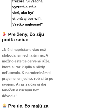
trezore. Si vzácna,
vyzretá a stále
vieš, ako byť
vtipná aj bez wifi.
Všetko najlepšie!“
Pre ženy, čo žijú
podľa seba:
„Nič ti nepristane viac než
sloboda, smiech a šmrnc. A
možno ešte tie červené rúže,
ktoré si raz kúpila a nikdy
neľutovala. K narodeninám ti
prajeme len jedno: rob si to po
svojom. A raz za čas si daj
taneček v kuchyni bez
dôvodu.“
Pre tie, čo majú za