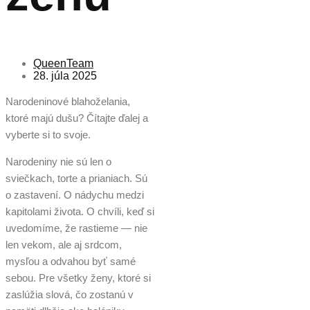
QueenTeam
28. júla 2025
Narodeninové blahoželania,
ktoré majú dušu? Čítajte ďalej a
vyberte si to svoje.
Narodeniny nie sú len o
sviečkach, torte a prianiach. Sú
o zastavení. O nádychu medzi
kapitolami života. O chvíli, keď si
uvedomíme, že rastieme — nie
len vekom, ale aj srdcom,
mysľou a odvahou byť samé
sebou. Pre všetky ženy, ktoré si
zaslúžia slová, čo zostanú v