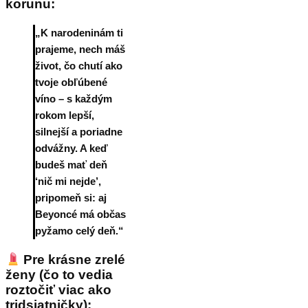
korunu:
„K narodeninám ti
prajeme, nech máš
život, čo chutí ako
tvoje obľúbené
víno – s každým
rokom lepší,
silnejší a poriadne
odvážny. A keď
budeš mať deň
‘nič mi nejde’,
pripomeň si: aj
Beyoncé má občas
pyžamo celý deň.“
Pre krásne zrelé
ženy (čo to vedia
roztočiť viac ako
tridsiatničky):