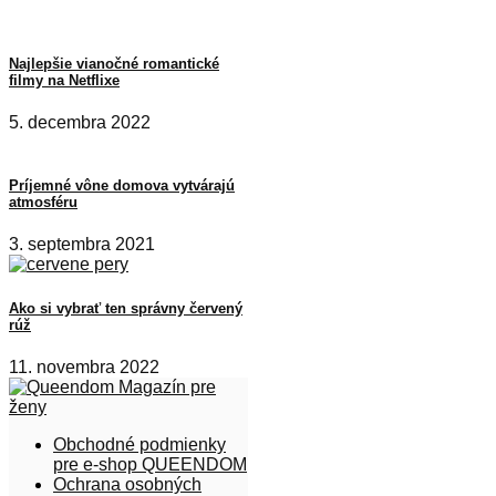
Najlepšie vianočné romantické
filmy na Netflixe
5. decembra 2022
Príjemné vône domova vytvárajú
atmosféru
3. septembra 2021
Ako si vybrať ten správny červený
rúž
11. novembra 2022
Obchodné podmienky
pre e-shop QUEENDOM
Ochrana osobných