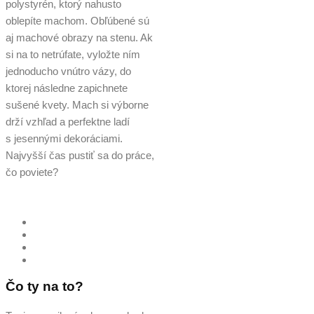
polystyrén, ktorý nahusto
oblepíte machom. Obľúbené sú
aj machové obrazy na stenu. Ak
si na to netrúfate, vyložte ním
jednoducho vnútro vázy, do
ktorej následne zapichnete
sušené kvety. Mach si výborne
drží vzhľad a perfektne ladí
s jesennými dekoráciami.
Najvyšší čas pustiť sa do práce,
čo poviete?
Čo ty na to?