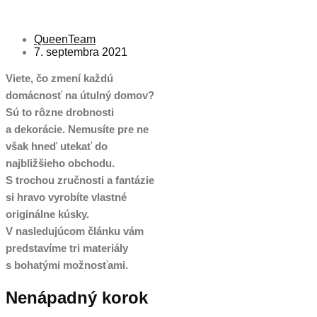
QueenTeam
7. septembra 2021
Viete, čo zmení každú
domácnosť na útulný domov?
Sú to rôzne drobnosti
a dekorácie. Nemusíte pre ne
však hneď utekať do
najbližšieho obchodu.
S trochou zručnosti a fantázie
si hravo vyrobíte vlastné
originálne kúsky.
V nasledujúcom článku vám
predstavíme tri materiály
s bohatými možnosťami.
Nenápadný korok