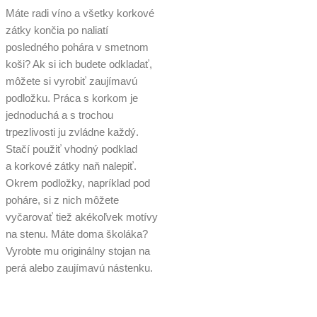
Máte radi víno a všetky korkové
zátky končia po naliatí
posledného pohára v smetnom
koši? Ak si ich budete odkladať,
môžete si vyrobiť zaujímavú
podložku. Práca s korkom je
jednoduchá a s trochou
trpezlivosti ju zvládne každý.
Stačí použiť vhodný podklad
a korkové zátky naň nalepiť.
Okrem podložky, napríklad pod
poháre, si z nich môžete
vyčarovať tiež akékoľvek motívy
na stenu. Máte doma školáka?
Vyrobte mu originálny stojan na
perá alebo zaujímavú nástenku.