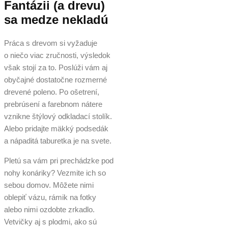
Fantázii (a drevu)
sa medze nekladú
Práca s drevom si vyžaduje
o niečo viac zručnosti, výsledok
však stojí za to. Poslúži vám aj
obyčajné dostatočne rozmerné
drevené poleno. Po ošetrení,
prebrúsení a farebnom nátere
vznikne štýlový odkladací stolík.
Alebo pridajte mäkký podsedák
a nápaditá taburetka je na svete.
Pletú sa vám pri prechádzke pod
nohy konáriky? Vezmite ich so
sebou domov. Môžete nimi
oblepiť vázu, rámik na fotky
alebo nimi ozdobte zrkadlo.
Vetvičky aj s plodmi, ako sú