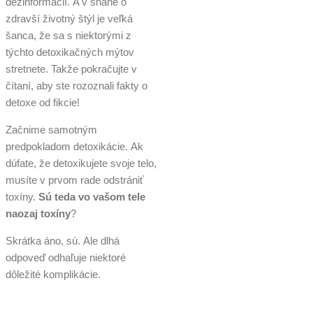
dezinformácií. A v snahe o
zdravší životný štýl je veľká
šanca, že sa s niektorými z
týchto detoxikačných mýtov
stretnete. Takže pokračujte v
čítaní, aby ste rozoznali fakty o
detoxe od fikcie!
Začnime samotným
predpokladom detoxikácie. Ak
dúfate, že detoxikujete svoje telo,
musíte v prvom rade odstrániť
toxíny.
Sú teda vo vašom tele
naozaj toxíny
?
Skrátka áno, sú. Ale dlhá
odpoveď odhaľuje niektoré
dôležité komplikácie.