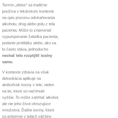
Termín „detox“ sa tradične
používa v lekárskom kontexte
na opis procesu odstraňovania
alkoholu, drog alebo jedu z tela
pacienta. Môže to znamenať
vypumpovanie žalúdka pacienta,
podanie protilátky alebo, ako sa
to často stáva, jednoducho
nechať telo rozptýliť toxíny
samo.
V kontexte zdravia sa však
detoxikácia aplikuje na
akékoľvek toxíny v tele, nielen
na tie, ktoré sú načrtnuté
vyššie. To môže zahŕňať alkohol,
ale nie jeho život ohrozujúce
množstvá. Ďalšie toxíny, ktoré
sú prítomné v telách väčšiny