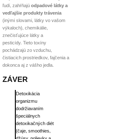
ľudí, zahŕňajú
odpadové látky a
vedľajšie produkty trávenia
(inými slovami, látky vo vašom
výkaloch), chemikálie,
znečisťujúce látky a
pesticídy. Tieto toxíny
pochádzajú zo vzduchu,
čistiacich prostriedkov, fajčenia a
dokonca aj z vášho jedla.
ZÁVER
Detoxikácia
organizmu
dodržiavaním
špeciálnych
detoxikačných diét
(čaje, smoothies,
džúsy, polievky a