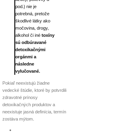
pod.) nie je
potrebná, pretože
škodlivé látky ako
močovina, drogy,
alkohol či iné
toxíny
sú odbúravané
detoxikačnými
orgánmi a
následne
vylučované.
Pokiaľ neexistujú žiadne
vedecké štúdie, ktoré by potvrdili
zdravotné prínosy
detoxikačných produktov a
neexistuje jasná definícia, termín
zostáva mýtom.