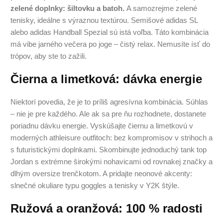
zelené doplnky: šiltovku a batoh.
A samozrejme zelené
tenisky, ideálne s výraznou textúrou. Semišové adidas SL
alebo adidas Handball Spezial sú istá voľba. Táto kombinácia
má vibe jarného večera po joge – čistý relax. Nemusíte ísť do
trópov, aby ste to zažili.
Čierna a limetková: dávka energie
Niektorí povedia, že je to príliš agresívna kombinácia. Súhlas
– nie je pre každého. Ale ak sa pre ňu rozhodnete, dostanete
poriadnu dávku energie. Vyskúšajte čiernu a limetkovú v
moderných athleisure outfitoch: bez kompromisov v strihoch a
s futuristickými doplnkami. Skombinujte jednoduchý tank top
Jordan s extrémne širokými nohavicami od rovnakej značky a
dlhým oversize trenčkotom. A pridajte neonové akcenty:
slnečné okuliare typu goggles a tenisky v Y2K štýle.
Ružová a oranžová: 100 % radosti