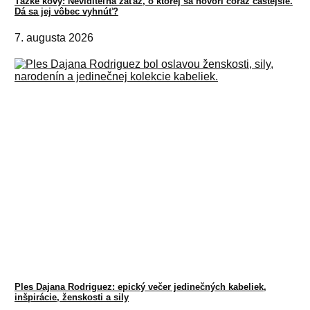
Ťažké kovy: Neviditeľná záťaž, o ktorej sa hovorí čoraz častejšie.
Dá sa jej vôbec vyhnúť?
7. augusta 2026
Ples Dajana Rodriguez: epický večer jedinečných kabeliek,
inšpirácie, ženskosti a sily