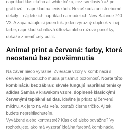
napríklad klasického all-white trička, cez svetlosivú až po
grafitovú – napríklad na teniskách. Nezaškodia ani strieborné
detaily – nájdete ich napríklad na modeloch New Balance 740
V2. A zapamätajte si jeden trik: jeden výrazný doplnok v inej
farbe, napríklad kobaltová šiltovka alebo ružové ponožky,
dokáže zmeniť celý outfit.
Animal print a červená: farby, ktoré
neostanú bez povšimnutia
Na záver niečo výrazné. Zvieracie vzory v kombinácii s
červenou jednoducho musia pritiahnuť pozornosť.
Noste túto
kombináciu bez zábran: skvele fungujú napríklad tenisky
adidas Samba v kravskom vzore, doplnené klasickými
červenými teplákmi adidas.
Ideálne je pridať aj červenú
mikinu. Ak je to na vás veľa, postačí čierne tričko. Aj tak
budete neprehliadnuteľní.
Vyvážené alebo kontrastné? Klasické alebo odvážne? Vy
rozhodujete, ako má vyzerať ideálna farebná kombinácia.