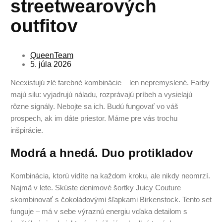
streetwearových
outfitov
QueenTeam
5. júla 2026
Neexistujú zlé farebné kombinácie – len nepremyslené. Farby
majú silu: vyjadrujú náladu, rozprávajú príbeh a vysielajú
rôzne signály. Nebojte sa ich. Budú fungovať vo váš
prospech, ak im dáte priestor. Máme pre vás trochu
inšpirácie.
Modrá a hnedá. Duo protikladov
Kombinácia, ktorú vidíte na každom kroku, ale nikdy neomrzí.
Najmä v lete. Skúste denimové šortky Juicy Couture
skombinovať s čokoládovými šľapkami Birkenstock. Tento set
funguje – má v sebe výraznú energiu vďaka detailom s