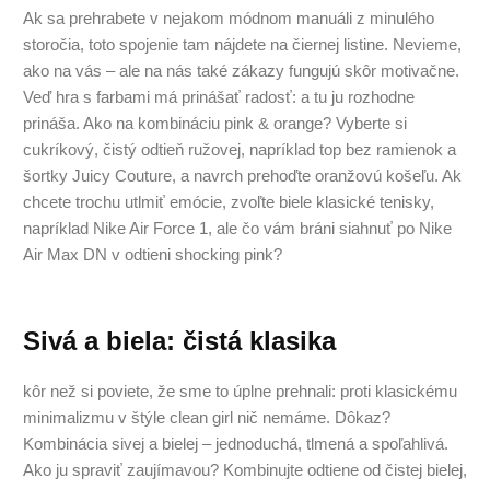
Ak sa prehrabete v nejakom módnom manuáli z minulého
storočia, toto spojenie tam nájdete na čiernej listine. Nevieme,
ako na vás – ale na nás také zákazy fungujú skôr motivačne.
Veď hra s farbami má prinášať radosť: a tu ju rozhodne
prináša. Ako na kombináciu pink & orange? Vyberte si
cukríkový, čistý odtieň ružovej, napríklad top bez ramienok a
šortky Juicy Couture, a navrch prehoďte oranžovú košeľu. Ak
chcete trochu utlmiť emócie, zvoľte biele klasické tenisky,
napríklad Nike Air Force 1, ale čo vám bráni siahnuť po Nike
Air Max DN v odtieni shocking pink?
Sivá a biela: čistá klasika
kôr než si poviete, že sme to úplne prehnali: proti klasickému
minimalizmu v štýle clean girl nič nemáme. Dôkaz?
Kombinácia sivej a bielej – jednoduchá, tlmená a spoľahlivá.
Ako ju spraviť zaujímavou? Kombinujte odtiene od čistej bielej,