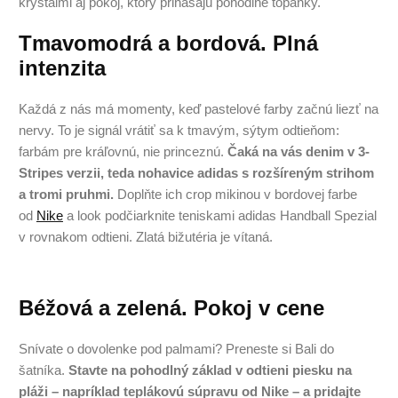
kryštálmi aj pokoj, ktorý prinášajú pohodlné topánky.
Tmavomodrá a bordová. Plná
intenzita
Každá z nás má momenty, keď pastelové farby začnú liezť na
nervy. To je signál vrátiť sa k tmavým, sýtym odtieňom:
farbám pre kráľovnú, nie princeznú.
Čaká na vás denim v 3-
Stripes verzii, teda nohavice adidas s rozšíreným strihom
a tromi pruhmi.
Doplňte ich crop mikinou v bordovej farbe
od
Nike
a look podčiarknite teniskami adidas Handball Spezial
v rovnakom odtieni. Zlatá bižutéria je vítaná.
Béžová a zelená. Pokoj v cene
Snívate o dovolenke pod palmami? Preneste si Bali do
šatníka.
Stavte na pohodlný základ v odtieni piesku na
pláži – napríklad teplákovú súpravu od Nike – a pridajte