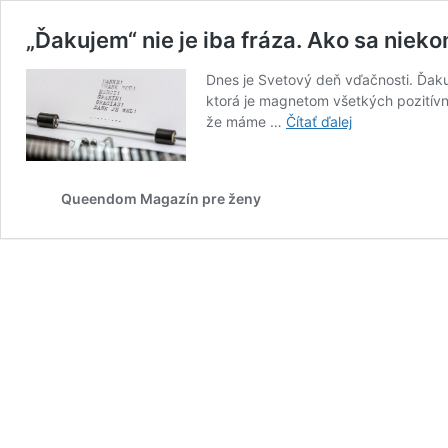
„Ďakujem“ nie je iba fráza. Ako sa nie
Dnes je Svetový deň vďačnosti. Ďaku
ktorá je magnetom všetkých pozitívn
„Ďakujem“
že máme …
Čítať ďalej
nie
je
iba
Queendom Magazín pre ženy
fráza.
Ako
sa
niekomu
poďakovať?