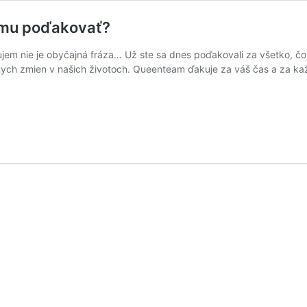
komu poďakovať?
jem nie je obyčajná fráza… Už ste sa dnes poďakovali za všetko, č
ych zmien v našich životoch. Queenteam ďakuje za váš čas a za ka