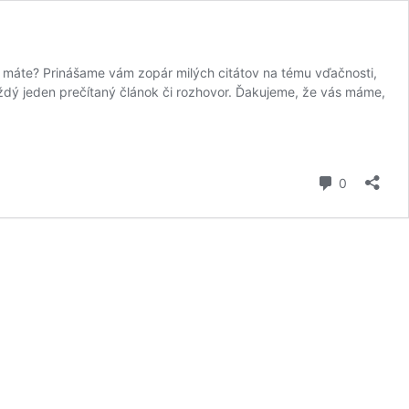
o máte? Prinášame vám zopár milých citátov na tému vďačnosti,
ždý jeden prečítaný článok či rozhovor. Ďakujeme, že vás máme,
komentár
0